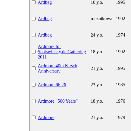
Ardbeg
10 y.o.
1995
Ardbeg
rocznikowa
1992
Ardbeg
24 y.o.
1974
Ardmore for
Scotswhisky.de Gathering
18 y.o.
1992
2011
Ardmore 40th Kirsch
21 y.o.
1995
Anniversary
Ardmore 66.26
23 y.o.
1985
Ardmore "500 Years"
18 y.o.
1976
Ardmore
21 y.o.
1979