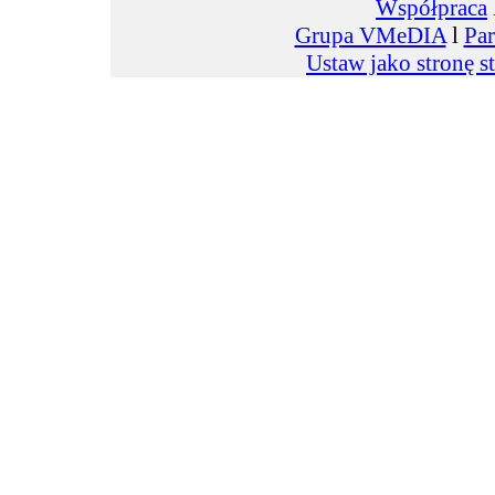
Współpraca
Grupa VMeDIA
l
Par
Ustaw jako stronę s