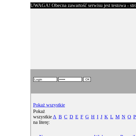
UWAGA! Obecna zawartość serwisu jest testowa - stron
Pokaż wszystkie
Pokaż
wszystkie
A
B
C
D
E
F
G
H
I
J
K
L
M
N
O
P
na literę: