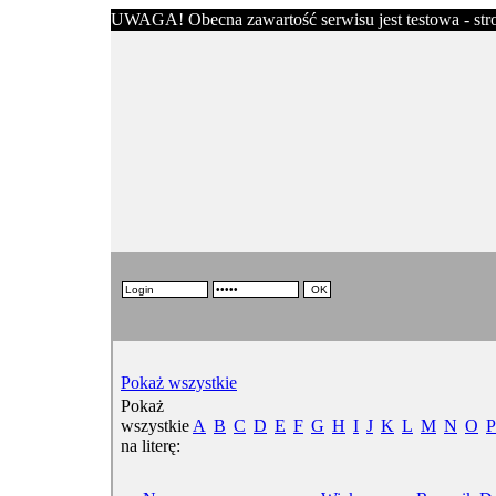
UWAGA! Obecna zawartość serwisu jest testowa - stron
Pokaż wszystkie
Pokaż
wszystkie
A
B
C
D
E
F
G
H
I
J
K
L
M
N
O
P
na literę: