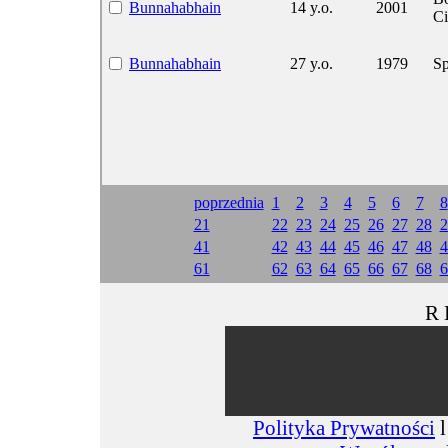
Bunnahabhain
14 y.o.
2001
Ci
Bunnahabhain
27 y.o.
1979
Sp
poprzednia
1
2
3
4
5
6
7
8
21
22
23
24
25
26
27
28
2
41
42
43
44
45
46
47
48
4
61
62
63
64
65
66
67
68
6
R 
Polityka Prywatności