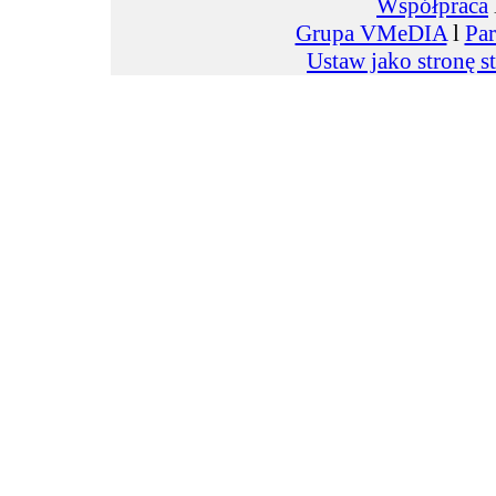
Współpraca
Grupa VMeDIA
l
Par
Ustaw jako stronę s