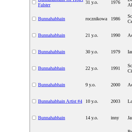
31 y.o.
1976
Falster
A
Sc
Bunnahabhain
rocznikowa
1986
Ce
Bunnahabhain
21 y.o.
1990
A
Bunnahabhain
30 y.o.
1979
I
Sc
Bunnahabhain
22 y.o.
1991
Ci
Bunnahabhain
9 y.o.
2000
Ad
Bunnahabhain Artist #4
10 y.o.
2003
La
Bunnahabhain
14 y.o.
inny
Ja
Bo