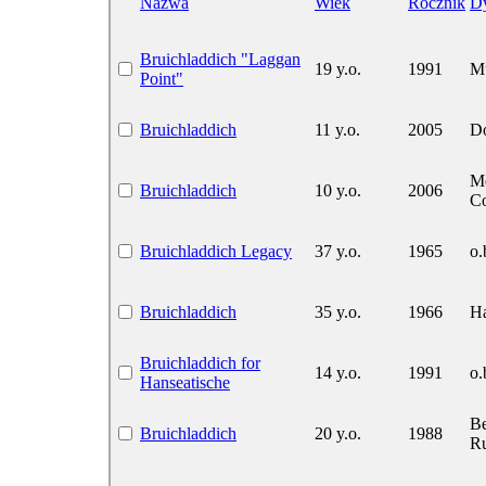
Nazwa
Wiek
Rocznik
Dy
Bruichladdich "Laggan
19 y.o.
1991
M
Point"
Bruichladdich
11 y.o.
2005
Do
M
Bruichladdich
10 y.o.
2006
C
Bruichladdich Legacy
37 y.o.
1965
o.
Bruichladdich
35 y.o.
1966
Ha
Bruichladdich for
14 y.o.
1991
o.
Hanseatische
Be
Bruichladdich
20 y.o.
1988
R