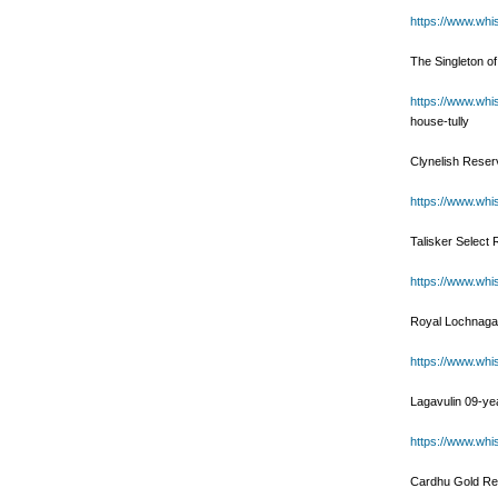
https://www.whi
The Singleton of
https://www.whis
house-tully
Clynelish Reser
https://www.whi
Talisker Select
https://www.whi
Royal Lochnagar
https://www.whi
Lagavulin 09-ye
https://www.whi
Cardhu Gold Re