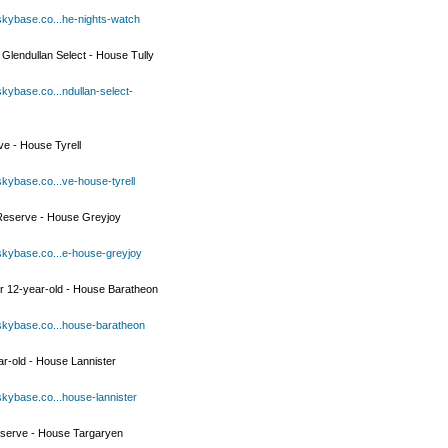
skybase.co...he-nights-watch
 Glendullan Select - House Tully
kybase.co...ndullan-select-
ve - House Tyrell
skybase.co...ve-house-tyrell
 Reserve - House Greyjoy
skybase.co...e-house-greyjoy
 12-year-old - House Baratheon
skybase.co...house-baratheon
ar-old - House Lannister
skybase.co...house-lannister
serve - House Targaryen