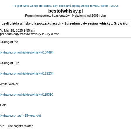
To jest tylko wersja do druku, aby zobaczyć pełną wersję tematu, kliknij TUTAJ
bestofwhisky.pl
Forum koneserów i pasjonatów | Hejtujemy od 2005 roku
czyli giełda whisky dla początkujących - Sprzedam cały zestaw whisky z Gry o tron
to Mar 18, 2025 9:55 am
Sprzedam cały zestaw whisky z Gry o tron
A Song of Ice
iskybase.com/whiskies/whisky/134484
A Song of Fire
iskybase.com/whiskies/whisky/172234
White Walker
iskybase.com/whiskies/whisky/118390
r-old
skybase.co...ach-15-year-old
ve - The Night’s Watch