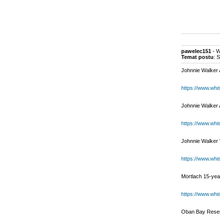
pawelec151
- W
Temat postu
: 
Johnnie Walker 
https://www.wh
Johnnie Walker 
https://www.wh
Johnnie Walker 
https://www.wh
Mortlach 15-yea
https://www.whi
Oban Bay Reser