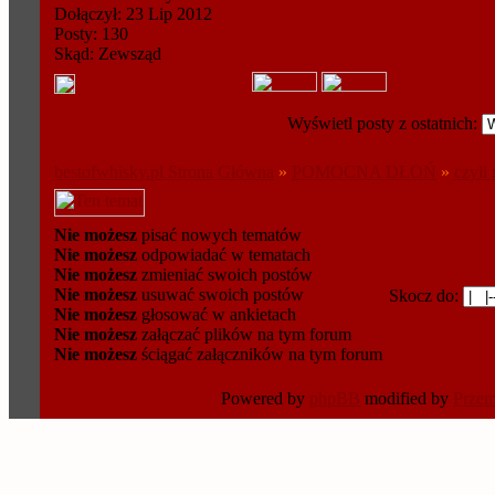
Dołączył: 23 Lip 2012
Posty: 130
Skąd: Zewsząd
Wyświetl posty z ostatnich:
bestofwhisky.pl Strona Główna
»
POMOCNA DŁOŃ
»
czyli
Nie możesz
pisać nowych tematów
Nie możesz
odpowiadać w tematach
Nie możesz
zmieniać swoich postów
Nie możesz
usuwać swoich postów
Skocz do:
Nie możesz
głosować w ankietach
Nie możesz
załączać plików na tym forum
Nie możesz
ściągać załączników na tym forum
Powered by
phpBB
modified by
Prze