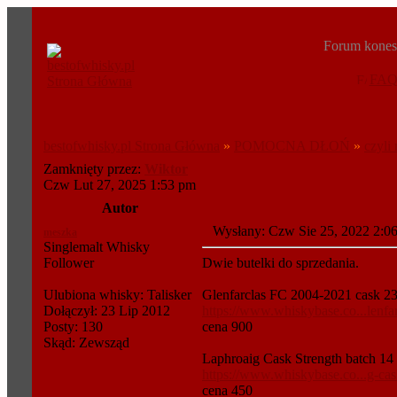
Forum konese
FA
bestofwhisky.pl Strona Główna
»
POMOCNA DŁOŃ
»
czyli
Zamknięty przez:
Wiktor
Czw Lut 27, 2025 1:53 pm
Autor
Wysłany: Czw Sie 25, 2022 2:
meszka
Singlemalt Whisky
Follower
Dwie butelki do sprzedania.
Ulubiona whisky: Talisker
Glenfarclas FC 2004-2021 cask 2
Dołączył: 23 Lip 2012
https://www.whiskybase.co...lenfa
Posty: 130
cena 900
Skąd: Zewsząd
Laphroaig Cask Strength batch 14
https://www.whiskybase.co...g-cas
cena 450