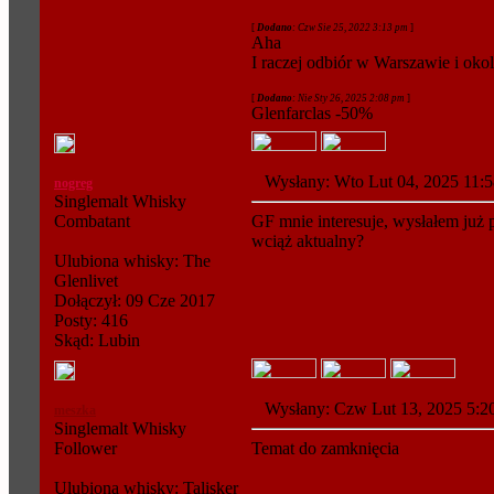
[
Dodano
: Czw Sie 25, 2022 3:13 pm
]
Aha
I raczej odbiór w Warszawie i oko
[
Dodano
: Nie Sty 26, 2025 2:08 pm
]
Glenfarclas -50%
Wysłany: Wto Lut 04, 2025 11
nogreg
Singlemalt Whisky
Combatant
GF mnie interesuje, wysłałem już 
wciąż aktualny?
Ulubiona whisky: The
Glenlivet
Dołączył: 09 Cze 2017
Posty: 416
Skąd: Lubin
Wysłany: Czw Lut 13, 2025 5
meszka
Singlemalt Whisky
Follower
Temat do zamknięcia
Ulubiona whisky: Talisker