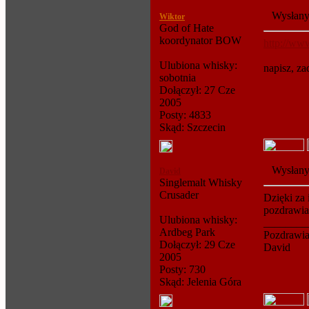
Wysłany
Wiktor
God of Hate
koordynator BOW
http://ww
Ulubiona whisky:
napisz, z
sobotnia
Dołączył: 27 Cze
2005
Posty: 4833
Skąd: Szczecin
Wysłany
David
Singlemalt Whisky
Crusader
Dzięki za
pozdrawi
Ulubiona whisky:
________
Ardbeg Park
Pozdrawi
Dołączył: 29 Cze
David
2005
Posty: 730
Skąd: Jelenia Góra