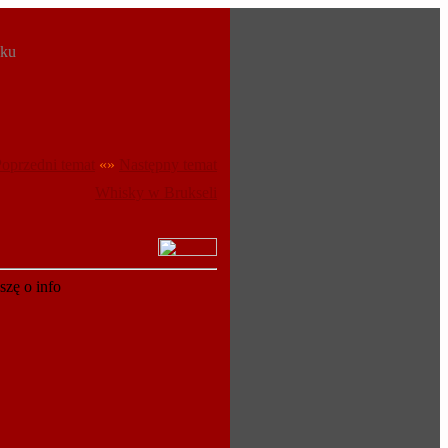
oku
oprzedni temat
«»
Następny temat
Whisky w Brukseli
szę o info