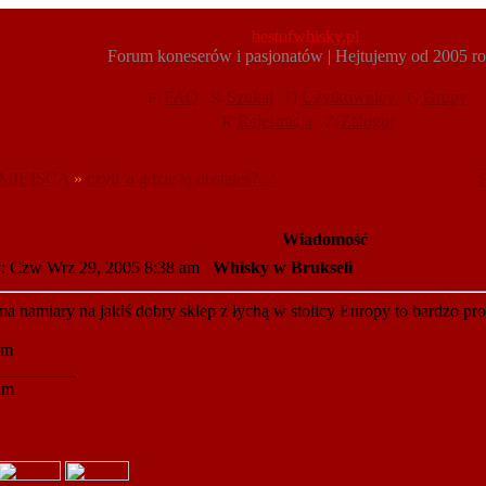
bestofwhisky.pl
Forum koneserów i pasjonatów | Hejtujemy od 2005 r
FAQ
Szukaj
Użytkownicy
Grupy
Rejestracja
Zaloguj
MIEJSCA
»
czyli 'a gdzie ją dostałeś?...'
P
Wiadomość
: Czw Wrz 29, 2005 8:38 am
Whisky w Brukseli
 ma namiary na jakiś dobry sklep z łychą w stolicy Europy to bardzo pro
am
_________
am