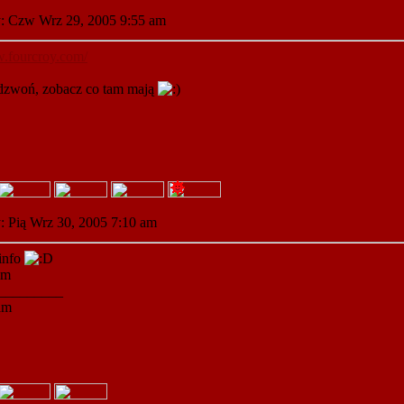
: Czw Wrz 29, 2005 9:55 am
w.fourcroy.com/
adzwoń, zobacz co tam mają
: Pią Wrz 30, 2005 7:10 am
 info
am
_________
am