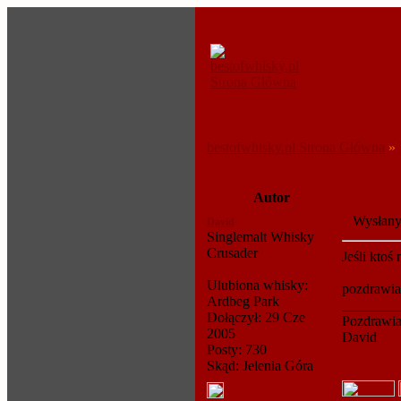
bestofwhisky.pl Strona Główna
»
Autor
Wysłany
David
Singlemalt Whisky
Crusader
Jeśli ktoś
Ulubiona whisky:
pozdrawi
Ardbeg Park
________
Dołączył: 29 Cze
Pozdrawi
2005
David
Posty: 730
Skąd: Jelenia Góra