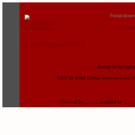
Forum konese
FA
bestofwhisky.pl Strona Główna
Dostęp do tej częś
Jeżeli nie jesteś jeszcze zarejestrowany, k
Powered by
phpBB
modified by
Prze