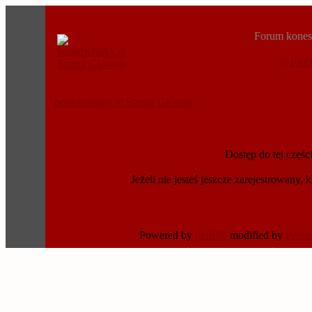
Forum konese
FA
bestofwhisky.pl Strona Główna
Dostęp do tej częś
Jeżeli nie jesteś jeszcze zarejestrowany, k
Powered by
phpBB
modified by
Prze