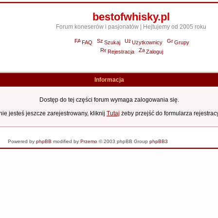
bestofwhisky.pl
Forum koneserów i pasjonatów | Hejtujemy od 2005 roku
FAQ
Szukaj
Użytkownicy
Grupy
Rejestracja
Zaloguj
Informacja
Dostęp do tej części forum wymaga zalogowania się.
nie jesteś jeszcze zarejestrowany, kliknij
Tutaj
żeby przejść do formularza rejestrac
naprawa laptopów
Powered by
phpBB
modified by
Przemo
© 2003 phpBB Group
phpBB3