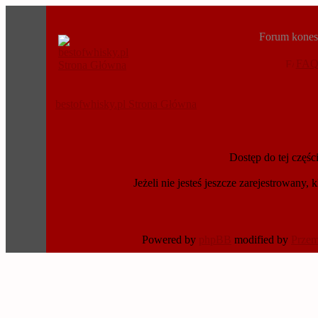
Forum konese
FA
bestofwhisky.pl Strona Główna
Dostęp do tej częś
Jeżeli nie jesteś jeszcze zarejestrowany, k
Powered by
phpBB
modified by
Prze