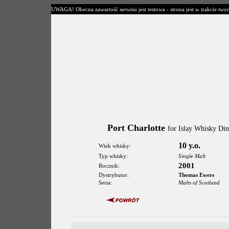
UWAGA! Obecna zawartość serwisu jest testowa - strona jest w trakcie twor
Port Charlotte
for Islay Whisky Di
10 y.o.
Wiek whisky:
Typ whisky:
Single Malt
2001
Rocznik:
Dystrybutor:
Thomas Ewers
Seria:
Malts of Scotland