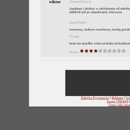
wiktor
Aromat/barwa:
cieplejszy i słodszy w odróżnieniu od młodsz
dalekich pól po sianokosach, leszczyna
Smak/finish:
wytrawny, ziołowo-orzechowy, trochę gorzkiej
Uwagi:
świat nie straciłby wiele na braku tej konkret
Ocena:
Polityka Prywatności
l
Reklama
l
Inf
Grupa VMeDIA
Ustaw jako stro