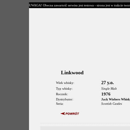
UWAGA! Obecna zawartość serwisu jest testowa - strona jest w trakcie twor
Linkwood
27 y.o.
Wiek whisky:
Typ whisky:
Single Malt
1976
Rocznik:
Dystrybutor:
Jack Wiebers Whisk
Seria:
Scottish Castles