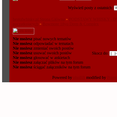
Wyświetl posty z ostatnich:
bestofwhisky.pl Strona Główna
»
PODSTAWY WHISKY - D
początkujących
»
Bowmore 18yo Deep & Complex
Nie możesz
pisać nowych tematów
Nie możesz
odpowiadać w tematach
Nie możesz
zmieniać swoich postów
Nie możesz
usuwać swoich postów
Skocz do:
Nie możesz
głosować w ankietach
Nie możesz
załączać plików na tym forum
Nie możesz
ściągać załączników na tym forum
Powered by
phpBB
modified by
Prze