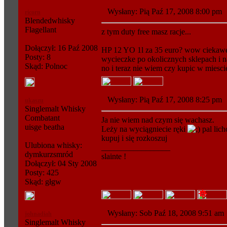
Wysłany: Pią Paź 17, 2008 8:00 p
ricorn
Blendedwhisky
Flagellant
z tym duty free masz racje...
Dołączył: 16 Paź 2008
HP 12 YO 1l za 35 euro? wow ciekawe 
Posty: 8
wycieczke po okolicznych sklepach i na
Skąd: Polnoc
no i teraz nie wiem czy kupic w miescie
Wysłany: Pią Paź 17, 2008 8:25 p
ukaszu
Singlemalt Whisky
Combatant
Ja nie wiem nad czym się wachasz.
uisge beatha
Leży na wyciągniecie ręki
pal lich
kupuj i się rozkoszuj
Ulubiona whisky:
_________________
dymkurzsmród
slainte !
Dołączył: 04 Sty 2008
Posty: 425
Skąd: głgw
Wysłany: Sob Paź 18, 2008 9:51 a
johnadiah
Singlemalt Whisky