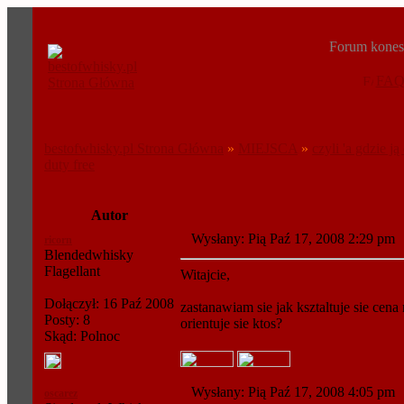
Forum konese
FA
bestofwhisky.pl Strona Główna
»
MIEJSCA
»
czyli 'a gdzie ją 
duty free
Autor
Wysłany: Pią Paź 17, 2008 2:29 p
ricorn
Blendedwhisky
Flagellant
Witajcie,
Dołączył: 16 Paź 2008
zastanawiam sie jak ksztaltuje sie ce
Posty: 8
orientuje sie ktos?
Skąd: Polnoc
Wysłany: Pią Paź 17, 2008 4:05 p
oscarez