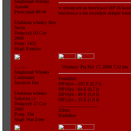
Singlemalt Whisky
Apostle
w szwajcarii na bezclowce HP 16 kosz
Pryncypiał BOW
bezclowce a nie zwyklym sklepie lotn
Ulubiona whisky: Ben
Nevis
Dołączył: 03 Cze
2008
Posty: 1451
Skąd: Kraków
Wysłany: Pią Paź 17, 2008 7:32 p
RudeBoy
Singlemalt Whisky
Combatant
Frankfurt:
Szczecin Fan
HP30yo - 205 E (0,7 l)
HP18yo - 64 E (0,7 l)
Ulubiona whisky:
HP16yo - 49 E (1,0 l)
Szkocka ;-)
HP12yo - 35 E (1,0 l)
Dołączył: 27 Cze
_________________
2005
Zdrav,
Posty: 334
RudeBoy
Skąd: War Zone