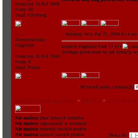
Dołączył: 16 Paź 2008
Posty: 69
Skąd: Edynburg
Wysłany: Wto Paź 21, 2008 8:14 
ricorn
Blendedwhisky
Flagellant
kupilem Highland Park 12 YO
mam
niedlugo przekonam sie jak sytuacja w
Dołączył: 16 Paź 2008
Posty: 8
Skąd: Polnoc
Wyświetl posty z ostatnich:
bestofwhisky.pl Strona Główna
»
MIEJSCA
»
czyli 'a gdzie ją 
Nie możesz
pisać nowych tematów
Nie możesz
odpowiadać w tematach
Nie możesz
zmieniać swoich postów
Nie możesz
usuwać swoich postów
Skocz do: