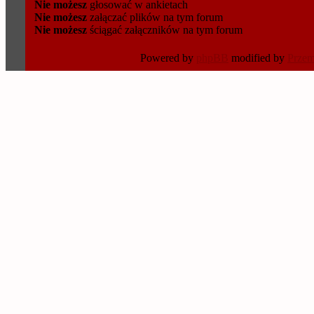
Nie możesz
głosować w ankietach
Nie możesz
załączać plików na tym forum
Nie możesz
ściągać załączników na tym forum
Powered by
phpBB
modified by
Prze