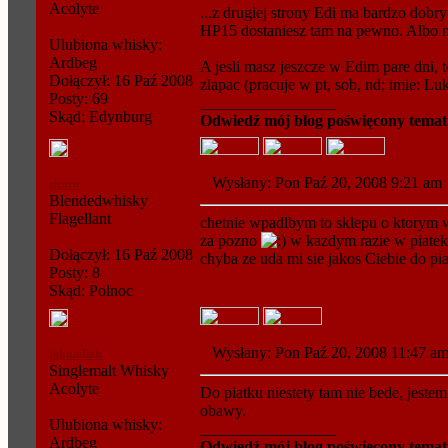
Acolyte
...z drugiej strony Edi ma bardzo dobry 
HP15 dostaniesz tam na pewno. Albo n
Ulubiona whisky:
Ardbeg
A jesli masz jeszcze w Edim pare dni, 
Dołączył: 16 Paź 2008
zlapac (pracuje w pt, sob, nd; imie: Lu
Posty: 69
_________________
Skąd: Edynburg
Odwiedź mój blog poświęcony temat
Wysłany: Pon Paź 20, 2008 9:21 a
ricorn
Blendedwhisky
Flagellant
chetnie wpadlbym to sklepu o ktorym w
za pozno
w kazdym razie w piatek 
Dołączył: 16 Paź 2008
chyba ze uda mi sie jakos Ciebie do pia
Posty: 8
Skąd: Polnoc
Wysłany: Pon Paź 20, 2008 11:47 
johnadiah
Singlemalt Whisky
Acolyte
Do piatku niestety tam nie bede, jest
obawy.
Ulubiona whisky:
_________________
Ardbeg
Odwiedź mój blog poświęcony temat