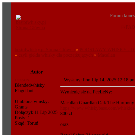
Forum konese
FA
bestofwhisky.pl Strona Główna
»
PODSTAWY WHISKY - D
»
czyli giełda whisky dla początkujących
»
Macallan
Autor
Wysłany: Pon Lip 14, 2025 12:18 
13thSON
Blendedwhisky
Flagellant
Wymienię się na PeeLeNy:
Ulubiona whisky:
Macallan Guardian Oak The Harmony 
Grants
https://www.whiskybase.com/whiskies
Dołączył: 11 Lip 2025
800 zł
Posty: 1
Skąd: Toruń
oraz