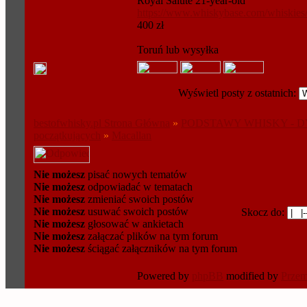
Royal Salute 21-year-old
https://www.whiskybase.com/whiskies
400 zł
Toruń lub wysyłka
Wyświetl posty z ostatnich:
bestofwhisky.pl Strona Główna
»
PODSTAWY WHISKY - D
początkujących
»
Macallan
Nie możesz
pisać nowych tematów
Nie możesz
odpowiadać w tematach
Nie możesz
zmieniać swoich postów
Nie możesz
usuwać swoich postów
Skocz do:
Nie możesz
głosować w ankietach
Nie możesz
załączać plików na tym forum
Nie możesz
ściągać załączników na tym forum
Powered by
phpBB
modified by
Prze