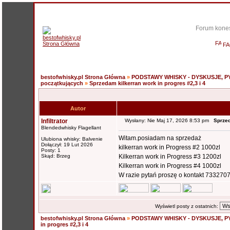
Forum kones
F
bestofwhisky.pl Strona Główna
»
PODSTAWY WHISKY - DYSKUSJE, P
początkujących
»
Sprzedam kilkerran work in progres #2,3 i 4
Autor
Infiltrator
Wysłany: Nie Maj 17, 2026 8:53 pm
Sprzed
Blendedwhisky Flagellant
Witam.posiadam na sprzedaż
Ulubiona whisky: Balvenie
Dołączył: 19 Lut 2026
kilkerran work in Progress #2 1000zl
Posty: 1
Skąd: Brzeg
Kilkerran work in Progress #3 1200zl
Kilkerran work in Progress #4 1000zl
W razie pytań proszę o kontakt 7332707
Wyświetl posty z ostatnich:
bestofwhisky.pl Strona Główna
»
PODSTAWY WHISKY - DYSKUSJE, P
in progres #2,3 i 4