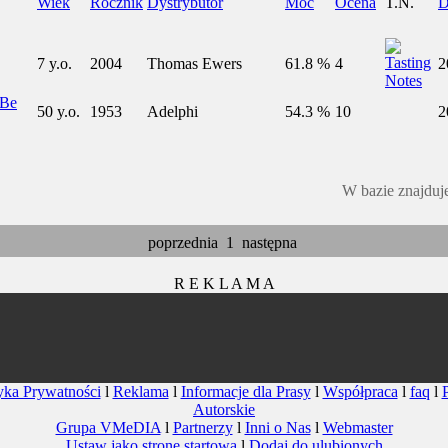
Wiek
Rocznik
Dystrybutor
Moc
Ocena
T.N.
D
7 y.o.
2004
Thomas Ewers
61.8 %
4
2
 Be
50 y.o.
1953
Adelphi
54.3 %
10
2
W bazie znajduj
poprzednia
1
następna
R E K L A M A
yka Prywatności
l
Reklama
l
Informacje dla Prasy
l
Współpraca
l
faq
l
Autorskie
Grupa VMeDIA
l
Partnerzy
l
Inni o Nas
l
Webmaster
Ustaw jako stronę startową
l
Dodaj do ulubionych