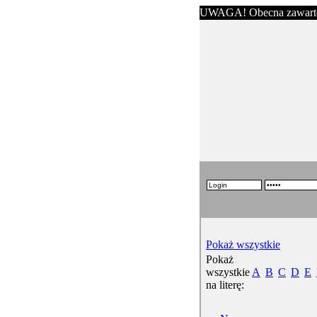
UWAGA! Obecna zawartość s
Pokaż wszystkie
Pokaż
wszystkie
A
B
C
D
E
na literę: