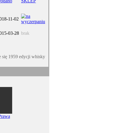
odano
SKLEP
018-11-02
015-03-28
brak
e się 1959 edycji whisky
Prawa