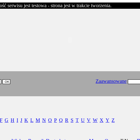
erwisu jest testowa - strona jest w trakcie tworzenia.
Zaawansowane
F
G
H
I
J
K
L
M
N
O
P
Q
R
S
T
U
V
W
X
Y
Z