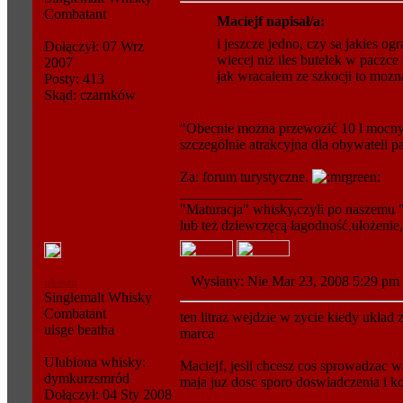
Combatant
Maciejf napisał/a:
i jeszcze jedno, czy sa jakies og
Dołączył: 07 Wrz
wiecej niz iles butelek w paczce
2007
jak wracalem ze szkocji to mozna
Posty: 413
Skąd: czarnków
"Obecnie można przewozić 10 l mocnyc
szczególnie atrakcyjna dla obywateli 
Za: forum turystyczne.
_________________
"Maturacja" whisky,czyli po naszemu "
lub też dziewczęcą łagodność,ułożenie,
Wysłany: Nie Mar 23, 2008 5:29 
ukaszu
Singlemalt Whisky
Combatant
ten litraz wejdzie w zycie kiedy ukla
uisge beatha
marca
Ulubiona whisky:
Maciejf, jesli chcesz cos sprowadzac 
dymkurzsmród
maja juz dosc sporo doswiadczenia i ko
Dołączył: 04 Sty 2008
_________________