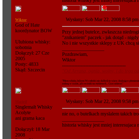
historia whisky jest mniej interesujaca
Wysłany: Sob Mar 22, 2008 8:58 
Wiktor
God of Hate
koordynator BOW
Przy jednej butelce, zwłaszcza niedrogi
"znikaniem" paczek - jak dotąd - nigdy
Ulubiona whisky:
No i nie wszystkie sklepy z UK chcą si
sobotnia
_________________
Dołączył: 27 Cze
Pozdrawiam,
2005
Wiktor
Posty: 4833
-----------------------------------------
Skąd: Szczecin
"Od Arrana, ognia, wojny, i do tego od
"Piłem whisky, którym Wy młodzi nie dalibyście wiary. Atakujące płomieni
znikną w czasie, jak roczniki na etykietach... Czas umierać"
Wysłany: Sob Mar 22, 2008 9:58 
Maciejf
Singlemalt Whisky
Acolyte
nie no, o butelkach myslalem takich tr
ani grama kaca
_________________
historia whisky jest mniej interesujaca
Dołączył: 18 Mar
2008