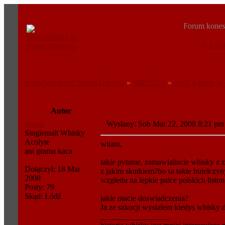
Forum konese
FA
bestofwhisky.pl Strona Główna
»
MIEJSCA
»
czyli 'a gdzie ją 
Autor
Wysłany: Sob Mar 22, 2008 8:21 
Maciejf
Singlemalt Whisky
Acolyte
witam,
ani grama kaca
takie pytanie, zamawialiscie whisky z 
Dołączył: 18 Mar
z jakim skutkiem?bo sa takie butelczyny
2008
wzgledu na lepkie palce polskich liston
Posty: 79
Skąd: Łódź
jakie macie doswiadczenia?
Ja ze szkocji wyslalem kiedys whisky d
_________________