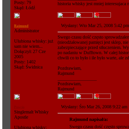
Posty: 79
historia whisky jest mniej interesujaca
Skąd: Łódź
Wysłany: Wto Mar 25, 2008 5:42 
Rajmund
Administrator
Swego czasu dość często sprowadzałe
Ulubiona whisky: już
(nieodżałowanej pamięci jest sklep, ni
sam nie wiem...
zabezpieczające przed stłuczeniem. W
Dołączył: 27 Cze
po nadaniu w Dufftown. W całej histori
2005
chwili co to było i ile było warte, ale z
Posty: 1402
Skąd: Świdnica
Pozdrawiam,
Rajmund
_________________
Pozdrawiam,
Rajmund
Wysłany: Śro Mar 26, 2008 9:22 a
Pawcio
Singlemalt Whisky
Apostle
Rajmund napisał/a:
Swego czasu dość często sprowa
Ulubiona whisky: