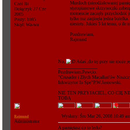
Murdoch (nieodżałowanej pamięci
Caol Ila
styropianowe skrzyneczki zabez
Dołączył: 27 Cze
momencie zaczęły przychodzić ju
2005
tylko raz zaginęła jedna butelka.
Posty: 1085
niestety. Jakieś 5 lat temu, o ile
Skąd: Wa-wa
Pozdrawiam,
Rajmund
No,
Adaś ,do tej pory nie może j
_________________
Pozdrawiam.Pawcio.
"Crusader i Złych Macallan'ów Niszcz
Inkwizytor In Spe"P.W.Jasnowski.
NIE TEN PRZYJACIEL, CO CIĘ N
TOBĄ
Wysłany: Śro Mar 26, 2008 10:49 
Rajmund
Administrator
A pamiętasz co to było?