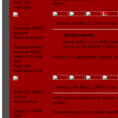
Posty: 425
slainte !
Skąd: głgw
Wysłany: Nie Mar 23, 2008 6:07 
windham hell
Singlemalt Whisky
Inquisitor
Maciejf napisał/a:
Theory in Practice
jeszcze jedno, czy sa jakies ogra
wiecej niz iles butelek w paczce
Ulubiona whisky:
Bowmore Sherry
Dołączył: 03 Mar
Na pewno są ograniczenia wagowe ,ale 
2007
Posty: 889
Skąd: Janów Lub
Wysłany: Nie Mar 23, 2008 9:12 
Maciejf
Singlemalt Whisky
Acolyte
dzieki panowie,dodaliscie mi odwagi..
ani grama kaca
swietach,
Dołączył: 18 Mar
mam nadzieje,ze wkrotce bede mogl zd
2008
_________________