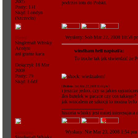
2005
podczas lotu do Polski.
Posty: 131
Skąd: Londyn
(Szczecin)
Wysłany: Sob Mar 22, 2008 10:58
Maciejf
Singlemalt Whisky
Acolyte
windham hell napisał/a:
ani grama kaca
To troche tak jak stwierdzić że 
Dołączył: 18 Mar
2008
Posty: 79
wiedzialem!
Skąd: Łódź
[
Dodano
: Sob Mar 22, 2008 11:46 pm
]
i jeszcze jedno, czy sa jakies ogranicz
iles butelek w paczce czy cos takiego?
jak wracalem ze szkocji to mozna bylo 
_________________
historia whisky jest mniej interesujaca
Wysłany: Nie Mar 23, 2008 1:54 
parominius
Singlemalt Whisky