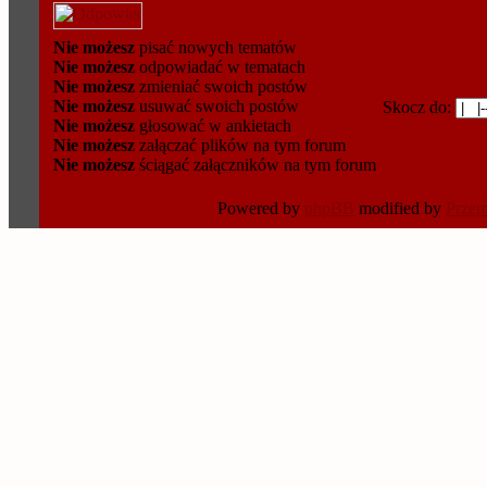
Nie możesz
pisać nowych tematów
Nie możesz
odpowiadać w tematach
Nie możesz
zmieniać swoich postów
Nie możesz
usuwać swoich postów
Skocz do:
Nie możesz
głosować w ankietach
Nie możesz
załączać plików na tym forum
Nie możesz
ściągać załączników na tym forum
Powered by
phpBB
modified by
Prze