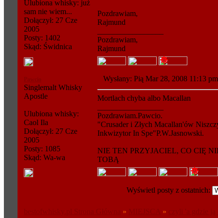
Ulubiona whisky: już
sam nie wiem...
Pozdrawiam,
Dołączył: 27 Cze
Rajmund
2005
_________________
Posty: 1402
Pozdrawiam,
Skąd: Świdnica
Rajmund
Wysłany: Pią Mar 28, 2008 11:13 
Pawcio
Singlemalt Whisky
Apostle
Mortlach chyba albo Macallan
_________________
Ulubiona whisky:
Pozdrawiam.Pawcio.
Caol Ila
"Crusader i Złych Macallan'ów Niszcz
Dołączył: 27 Cze
Inkwizytor In Spe"P.W.Jasnowski.
2005
Posty: 1085
NIE TEN PRZYJACIEL, CO CIĘ N
Skąd: Wa-wa
TOBĄ
Wyświetl posty z ostatnich:
bestofwhisky.pl Strona Główna
»
MIEJSCA
»
czyli 'a gdzie ją 