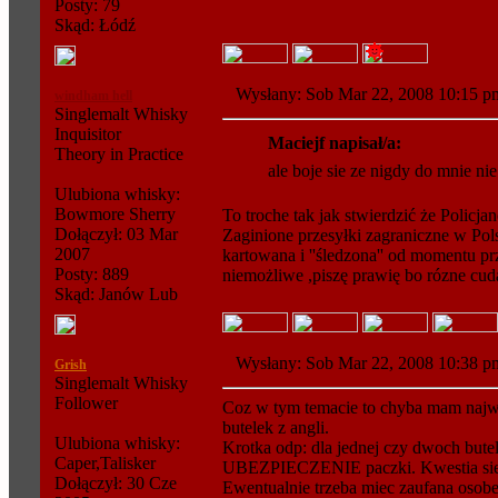
Posty: 79
Skąd: Łódź
Wysłany: Sob Mar 22, 2008 10:15
windham hell
Singlemalt Whisky
Inquisitor
Maciejf napisał/a:
Theory in Practice
ale boje sie ze nigdy do mnie nie
Ulubiona whisky:
Bowmore Sherry
To troche tak jak stwierdzić że Policj
Dołączył: 03 Mar
Zaginione przesyłki zagraniczne w Pols
2007
kartowana i ''śledzona'' od momentu prz
Posty: 889
niemożliwe ,piszę prawię bo rózne cud
Skąd: Janów Lub
Wysłany: Sob Mar 22, 2008 10:38
Grish
Singlemalt Whisky
Follower
Coz w tym temacie to chyba mam naj
butelek z angli.
Ulubiona whisky:
Krotka odp: dla jednej czy dwoch butel
Caper,Talisker
UBEZPIECZENIE paczki. Kwestia sie 
Dołączył: 30 Cze
Ewentualnie trzeba miec zaufana osobe