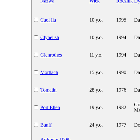
Nazwa
Wiek
Rocznik
Dy
Caol Ila
10 y.o.
1995
Da
Clynelish
10 y.o.
1994
Da
Glenrothes
11 y.o.
1994
Da
Mortlach
15 y.o.
1990
Da
Tomatin
28 y.o.
1976
Da
Go
Port Ellen
19 y.o.
1982
Ma
Banff
24 y.o.
1977
Do
Ardmore 100th