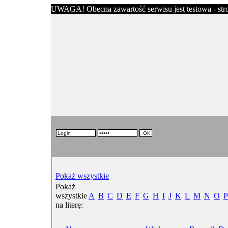
UWAGA! Obecna zawartość serwisu jest testowa - stron
Pokaż wszystkie
Pokaż
wszystkie
A
B
C
D
E
F
G
H
I
J
K
L
M
N
O
P
na literę: