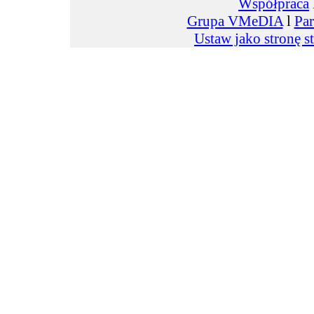
Współpraca
Grupa VMeDIA
l
Par
Ustaw jako stronę s