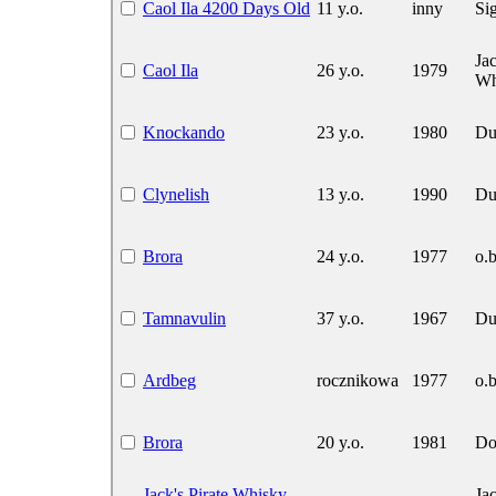
Caol Ila 4200 Days Old
11 y.o.
inny
Si
Ja
Caol Ila
26 y.o.
1979
Wh
Knockando
23 y.o.
1980
Du
Clynelish
13 y.o.
1990
Du
Brora
24 y.o.
1977
o.b
Tamnavulin
37 y.o.
1967
Du
Ardbeg
rocznikowa
1977
o.b
Brora
20 y.o.
1981
Do
Jack's Pirate Whisky
Ja