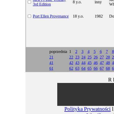
8 y.o.
inny
3rd Edition
Wh
Port Ellen Provenance
18 y.o.
1982
Do
poprzednia
1
2
3
4
5
6
7
8
21
22
23
24
25
26
27
28
2
41
42
43
44
45
46
47
48
4
61
62
63
64
65
66
67
68
6
R 
Polityka Prywatności