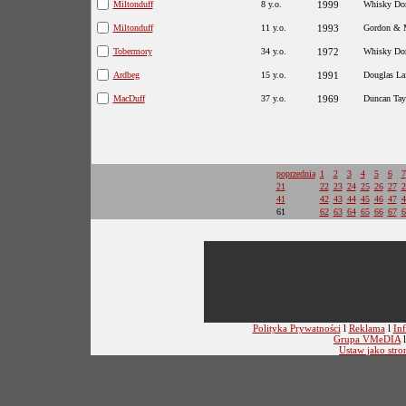
Miltonduff
8 y.o.
1999
Whisky Dor
Miltonduff
11 y.o.
1993
Gordon & 
Tobermory
34 y.o.
1972
Whisky Dor
Ardbeg
15 y.o.
1991
Douglas La
MacDuff
37 y.o.
1969
Duncan Tay
poprzednia
1
2
3
4
5
6
7
21
22
23
24
25
26
27
2
41
42
43
44
45
46
47
4
61
62
63
64
65
66
67
6
Polityka Prywatności
l
Reklama
l
Inf
Grupa VMeDIA
Ustaw jako stro