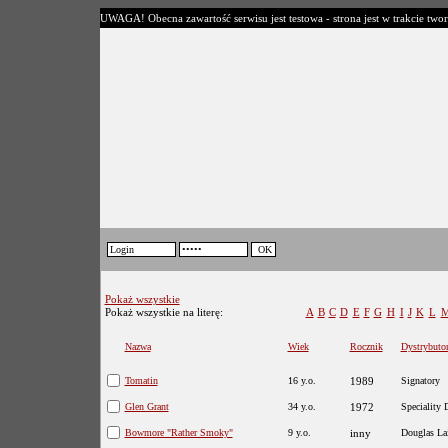
UWAGA! Obecna zawartość serwisu jest testowa - strona jest w trakcie twor
Pokaż wszystkie
Pokaż wszystkie na literę:
A
B
C
D
E
F
G
H
I
J
K
L
Nazwa
Wiek
Rocznik
Dystrybuto
Tomatin
16 y.o.
1989
Signatory
Glen Grant
34 y.o.
1972
Speciality 
Bowmore "Rather Smoky"
9 y.o.
inny
Douglas La