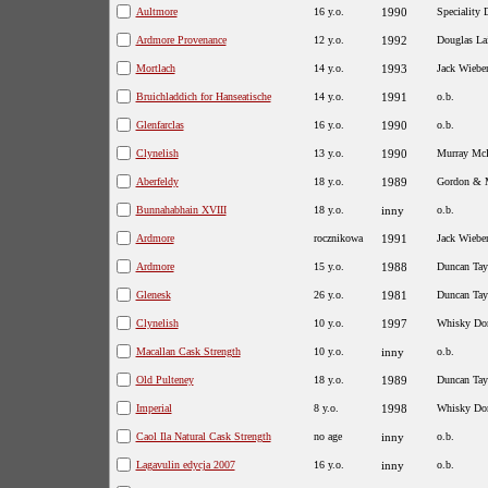
Aultmore
16 y.o.
1990
Speciality 
Ardmore Provenance
12 y.o.
1992
Douglas La
Mortlach
14 y.o.
1993
Jack Wiebe
Bruichladdich for Hanseatische
14 y.o.
1991
o.b.
Glenfarclas
16 y.o.
1990
o.b.
Clynelish
13 y.o.
1990
Murray Mc
Aberfeldy
18 y.o.
1989
Gordon & 
Bunnahabhain XVIII
18 y.o.
inny
o.b.
Ardmore
rocznikowa
1991
Jack Wiebe
Ardmore
15 y.o.
1988
Duncan Tay
Glenesk
26 y.o.
1981
Duncan Tay
Clynelish
10 y.o.
1997
Whisky Dor
Macallan Cask Strength
10 y.o.
inny
o.b.
Old Pulteney
18 y.o.
1989
Duncan Tay
Imperial
8 y.o.
1998
Whisky Dor
Caol Ila Natural Cask Strength
no age
inny
o.b.
Lagavulin edycja 2007
16 y.o.
inny
o.b.