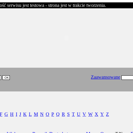
erwisu jest testowa - strona jest w trakcie tworzenia.
Zaawansowane
F
G
H
I
J
K
L
M
N
O
P
Q
R
S
T
U
V
W
X
Y
Z