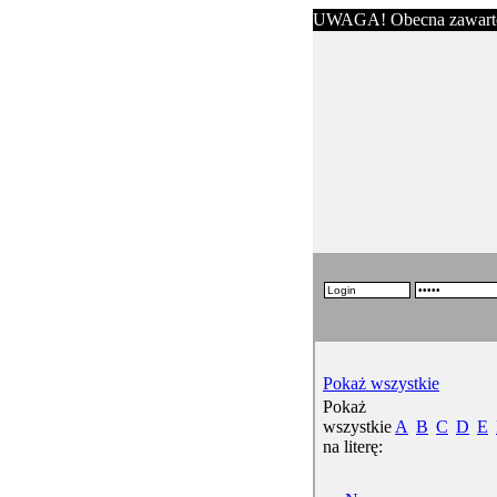
UWAGA! Obecna zawartość s
Pokaż wszystkie
Pokaż
wszystkie
A
B
C
D
E
na literę: