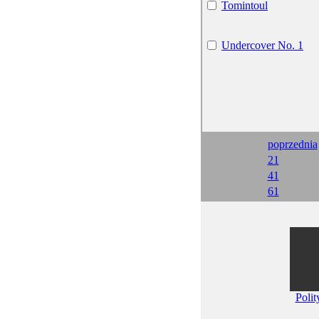
Tomintoul
Undercover No. 1
poprzednia
21
41
61
Polit