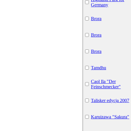
Germany
Brora
Brora
Brora
Tamdhu
Caol Ila "Der
Feinschmecker"
Talisker edycja 2007
Karuizawa "Sakura"