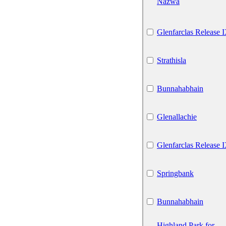
Nazwa
Glenfarclas Release 
Strathisla
Bunnahabhain
Glenallachie
Glenfarclas Release 
Springbank
Bunnahabhain
Highland Park for