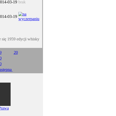
014-03-19
brak
014-03-19
e się 1959 edycji whisky
9
20
0
0
astępna
Prawa