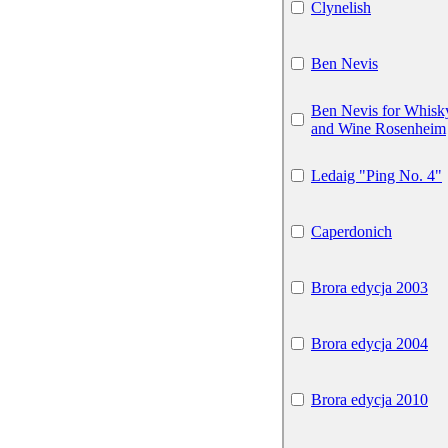
Clynelish
Ben Nevis
Ben Nevis for Whisk
and Wine Rosenheim
Ledaig "Ping No. 4"
Caperdonich
Brora edycja 2003
Brora edycja 2004
Brora edycja 2010