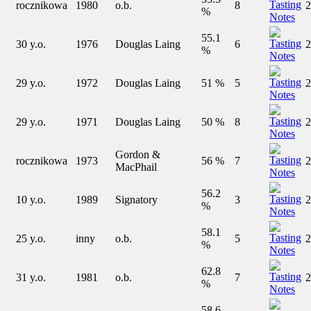
rocznikowa
1980
o.b.
8
2
%
55.1
30 y.o.
1976
Douglas Laing
6
2
%
29 y.o.
1972
Douglas Laing
51 %
5
2
29 y.o.
1971
Douglas Laing
50 %
8
2
Gordon &
rocznikowa
1973
56 %
7
2
MacPhail
56.2
10 y.o.
1989
Signatory
3
2
%
58.1
25 y.o.
inny
o.b.
5
2
%
62.8
31 y.o.
1981
o.b.
7
2
%
58.6