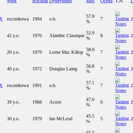
Wiek
Rocznik
Dystrybutor
Moc
Ocena
T.N.
57.9
IX
rocznikowa
1994
o.b.
7
2
%
52.9
42 y.o.
1970
Alambic Classique
8
2
%
58.9
20 y.o.
1979
Lorne Mac Killop
7
2
%
56.8
40 y.o.
1972
Douglas Laing
7
2
%
57.1
IX
rocznikowa
1991
o.b.
7
2
%
47.6
39 y.o.
1968
Acorn
6
2
%
45.5
30 y.o.
1979
Ian McLeod
5
2
%
55.5