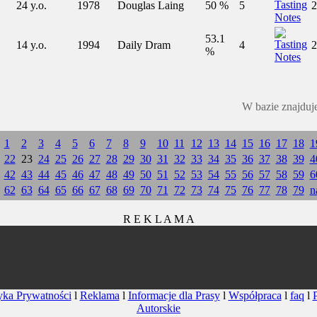
24 y.o.
1978
Douglas Laing
50 %
5
2
53.1
14 y.o.
1994
Daily Dram
4
2
%
W bazie znajduj
1
2
3
4
5
6
7
8
9
10
11
12
13
14
15
16
17
18
1
22
23
24
25
26
27
28
29
30
31
32
33
34
35
36
37
38
39
4
42
43
44
45
46
47
48
49
50
51
52
53
54
55
56
57
58
59
6
62
63
64
65
66
67
68
69
70
71
72
73
74
75
76
77
78
79
n
R E K L A M A
yka Prywatności
l
Reklama
l
Informacje dla Prasy
l
Współpraca
l
faq
l
Autorskie