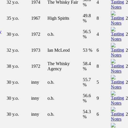
32 y.o.
1974
The Whisky Fair
4
2
%
49.8
35 y.o.
1967
High Spirits
8
2
%
y
56.5
30 y.o.
1972
o.b.
4
2
%
32 y.o.
1973
Ian McLeod
53 %
6
2
The Whisky
58.4
38 y.o.
1972
8
2
Agency
%
55.7
30 y.o.
inny
o.b.
5
2
%
56.6
30 y.o.
inny
o.b.
9
2
%
54.3
30 y.o.
inny
o.b.
6
2
%