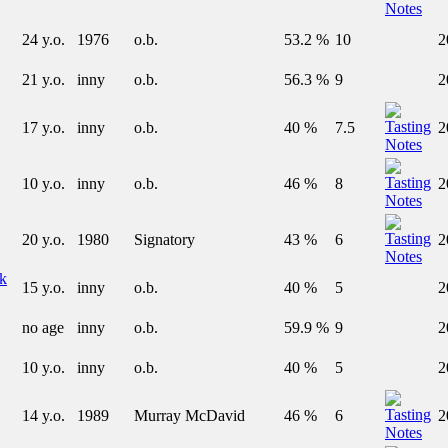
24 y.o.
1976
o.b.
53.2 %
10
2
21 y.o.
inny
o.b.
56.3 %
9
2
17 y.o.
inny
o.b.
40 %
7.5
2
10 y.o.
inny
o.b.
46 %
8
2
20 y.o.
1980
Signatory
43 %
6
2
k
15 y.o.
inny
o.b.
40 %
5
2
no age
inny
o.b.
59.9 %
9
2
10 y.o.
inny
o.b.
40 %
5
2
14 y.o.
1989
Murray McDavid
46 %
6
2