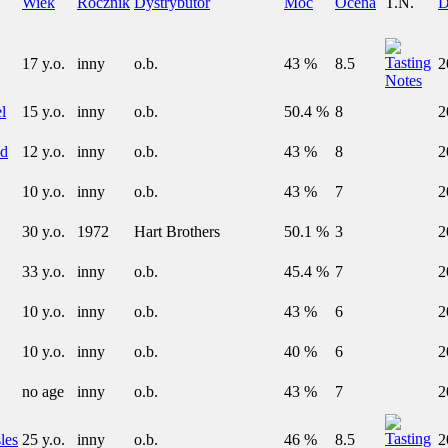
Wiek
Rocznik
Dystrybutor
Moc
Ocena
T.N.
D
17 y.o.
inny
o.b.
43 %
8.5
2
l
15 y.o.
inny
o.b.
50.4 %
8
2
od
12 y.o.
inny
o.b.
43 %
8
2
10 y.o.
inny
o.b.
43 %
7
2
30 y.o.
1972
Hart Brothers
50.1 %
3
2
33 y.o.
inny
o.b.
45.4 %
7
2
10 y.o.
inny
o.b.
43 %
6
2
10 y.o.
inny
o.b.
40 %
6
2
no age
inny
o.b.
43 %
7
2
les
25 y.o.
inny
o.b.
46 %
8.5
2