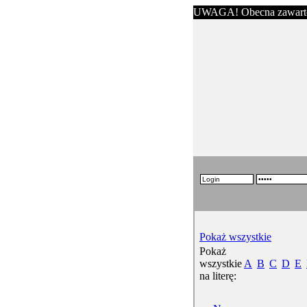
UWAGA! Obecna zawartość s
Pokaż wszystkie
Pokaż
wszystkie
A
B
C
D
E
na literę: