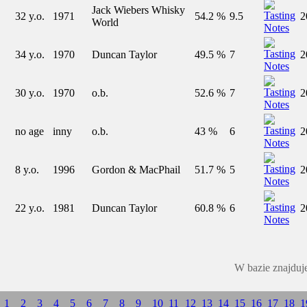
Jack Wiebers Whisky
32 y.o.
1971
54.2 %
9.5
2
World
34 y.o.
1970
Duncan Taylor
49.5 %
7
2
30 y.o.
1970
o.b.
52.6 %
7
2
no age
inny
o.b.
43 %
6
2
8 y.o.
1996
Gordon & MacPhail
51.7 %
5
2
22 y.o.
1981
Duncan Taylor
60.8 %
6
2
W bazie znajduj
1
2
3
4
5
6
7
8
9
10
11
12
13
14
15
16
17
18
1