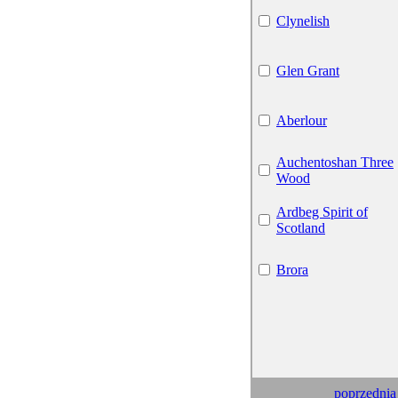
Clynelish
Glen Grant
Aberlour
Auchentoshan Three
Wood
Ardbeg Spirit of
Scotland
Brora
poprzednia