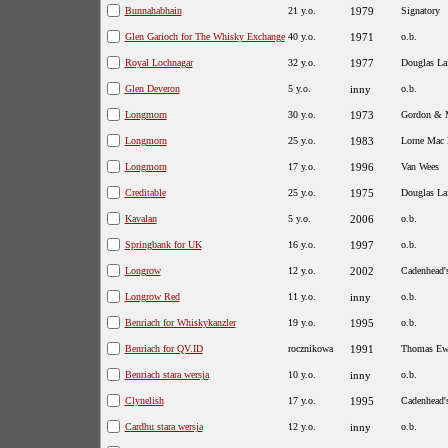
Bunnahabhain
21 y.o.
1979
Signatory
Glen Garioch for The Whisky Exchange
40 y.o.
1971
o.b.
Royal Lochnagar
32 y.o.
1977
Douglas La
Glen Deveron
5 y.o.
inny
o.b.
Longmorn
30 y.o.
1973
Gordon & 
Longmorn
25 y.o.
1983
Lorne Mac 
Longmorn
17 y.o.
1996
Van Wees
Creditable
25 y.o.
1975
Douglas La
Kavalan
5 y.o.
2006
o.b.
Springbank for UK
16 y.o.
1997
o.b.
Longrow
12 y.o.
2002
Cadenhead'
Longrow Red
11 y.o.
inny
o.b.
Benriach for Whiskykanzler
19 y.o.
1995
o.b.
Benriach for QV.ID
rocznikowa
1991
Thomas Ew
Benriach stara wersja
10 y.o.
inny
o.b.
Clynelish
17 y.o.
1995
Cadenhead'
Cardhu stara wersja
12 y.o.
inny
o.b.