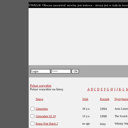
UWAGA! Obecna zawartość serwisu jest testowa - strona jest w trakcie twor
Pokaż wszystkie
Pokaż wszystkie na literę:
A
B
C
D
E
F
G
H
I
J
K
L
Nazwa
Wiek
Rocznik
Dystrybuto
Glenrothes
18 y.o.
1994
Aceo Limit
Glencadam 82.19
13 y.o.
1998
The Scotch
Braon Peat Batch 2
no age
inny
Whisky War