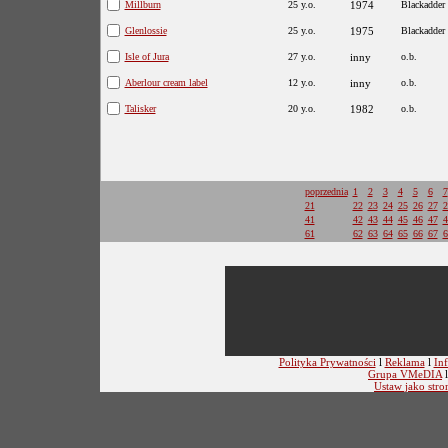
Millburn
25 y.o.
1974
Blackadder
Glenlossie
25 y.o.
1975
Blackadder
Isle of Jura
27 y.o.
inny
o.b.
Aberlour cream label
12 y.o.
inny
o.b.
Talisker
20 y.o.
1982
o.b.
poprzednia
1
2
3
4
5
6
7
21
22
23
24
25
26
27
2
41
42
43
44
45
46
47
4
61
62
63
64
65
66
67
6
Polityka Prywatności
l
Reklama
l
Inf
Grupa VMeDIA
Ustaw jako stro