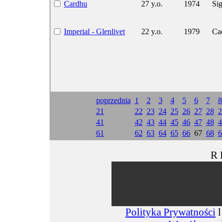
Cardhu
27 y.o.
1974
Si
Imperial - Glenlivet
22 y.o.
1979
Ca
poprzednia
1
2
3
4
5
6
7
8
21
22
23
24
25
26
27
28
2
41
42
43
44
45
46
47
48
4
61
62
63
64
65
66
67
68
6
R 
Polityka Prywatności