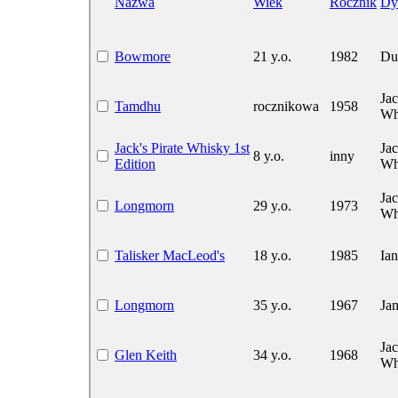
Nazwa
Wiek
Rocznik
Dy
Bowmore
21 y.o.
1982
Du
Ja
Tamdhu
rocznikowa
1958
Wh
Jack's Pirate Whisky 1st
Ja
8 y.o.
inny
Edition
Wh
Ja
Longmorn
29 y.o.
1973
Wh
Talisker MacLeod's
18 y.o.
1985
Ia
Longmorn
35 y.o.
1967
Ja
Ja
Glen Keith
34 y.o.
1968
Wh