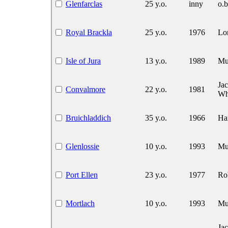
Glenfarclas
25 y.o.
inny
o.b
Royal Brackla
25 y.o.
1976
Lo
Isle of Jura
13 y.o.
1989
Mu
Ja
Convalmore
22 y.o.
1981
Wh
Bruichladdich
35 y.o.
1966
Har
Glenlossie
10 y.o.
1993
Mu
Port Ellen
23 y.o.
1977
Ro
Mortlach
10 y.o.
1993
Mu
Ja