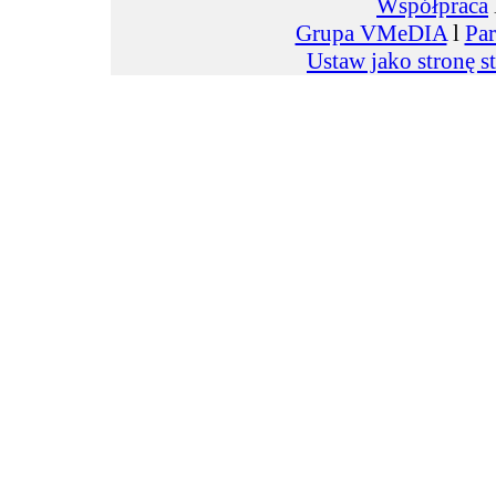
Współpraca
Grupa VMeDIA
l
Par
Ustaw jako stronę s