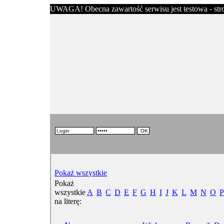
UWAGA! Obecna zawartość serwisu jest testowa - stron
Pokaż wszystkie
Pokaż
wszystkie
A
B
C
D
E
F
G
H
I
J
K
L
M
N
O
P
na literę: